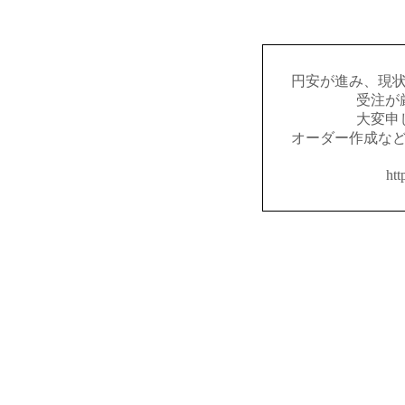
円安が進み、現
受注が
大変申
オーダー作成な
htt