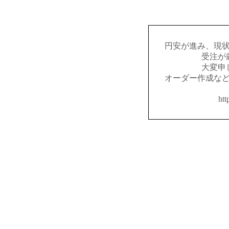
円安が進み、現
受注が
大変申
オーダー作成な
htt