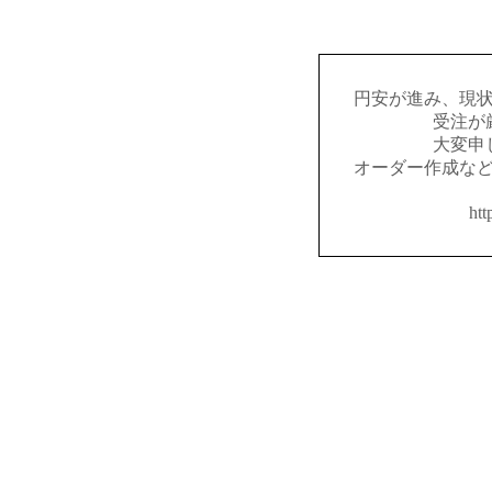
円安が進み、現
受注が
大変申
オーダー作成な
htt