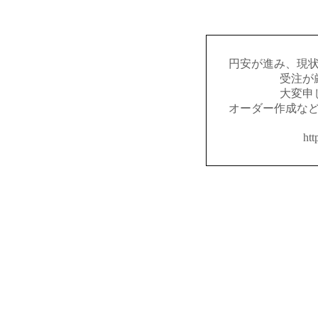
円安が進み、現
受注が
大変申
オーダー作成な
htt